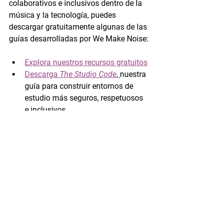
colaborativos e inclusivos dentro de la 
música y la tecnología, puedes 
descargar gratuitamente algunas de las 
guías desarrolladas por We Make Noise:
Explora nuestros recursos gratuitos
Descarga 
The Studio Code
, 
nuestra 
guía para construir entornos de 
estudio más seguros, respetuosos 
e inclusivos
Porque el cambio en la industria no 
ocurre solamente durante eventos 
como WMN Sessions. También ocurre 
cuando transformamos la cultura de 
los espacios donde creamos música 
todos los días.
Únete a la comunidad