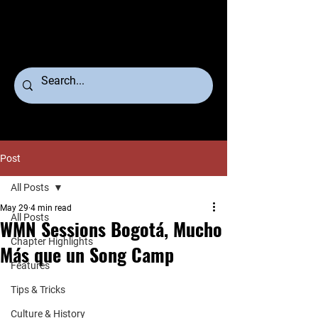
Post
All Posts
May 29
4 min read
All Posts
WMN Sessions Bogotá, Mucho
Chapter Highlights
Más que un Song Camp
Features
Tips & Tricks
Culture & History